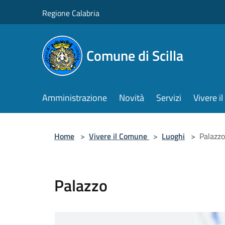
Salta al contenuto principale
Regione Calabria
Comune di Scilla
Amministrazione
Novità
Servizi
Vivere 
Home
>
Vivere il Comune
>
Luoghi
>
Palazzo
Palazzo