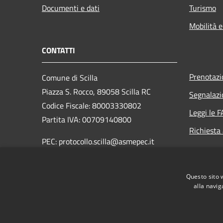
Documenti e dati
Turismo
Mobilità e
CONTATTI
Prenotaz
Comune di Scilla
Piazza S. Rocco, 89058 Scilla RC
Segnalazi
Codice Fiscale: 80003330802
Leggi le 
Partita IVA: 00709140800
Richiesta
PEC: protocollo.scilla@asmepec.it
Centralino Unico: 0965 754003
Questo sito 
Fax: 0965 754704
alla navig