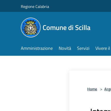
Salta al contenuto principale
Regione Calabria
Comune di Scilla
Amministrazione
Novità
Servizi
Vivere 
Home
>
Arg