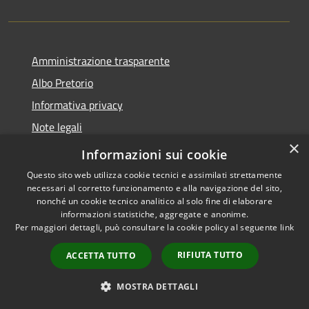
Amministrazione trasparente
Albo Pretorio
Informativa privacy
Note legali
×
Dichiarazione di accessibilità
Informazioni sui cookie
Questo sito web utilizza cookie tecnici e assimilati strettamente
necessari al corretto funzionamento e alla navigazione del sito,
nonché un cookie tecnico analitico al solo fine di elaborare
informazioni statistiche, aggregate e anonime.
RSS
Copyright © 2026 • Comune di
Per maggiori dettagli, può consultare la cookie policy al seguente
link
Accessibilità
Scilla • Powered by
Privacy
Municipium
Accesso
•
RIFIUTA TUTTO
ACCETTA TUTTO
Cookie
redazione
Mappa del sito
MOSTRA DETTAGLI