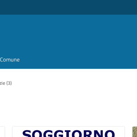
il Comune
zie (3)