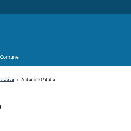
il Comune
trativo
>
Antonino Patafio
o