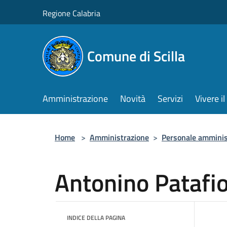
Salta al contenuto principale
Regione Calabria
Comune di Scilla
Amministrazione
Novità
Servizi
Vivere 
Home
>
Amministrazione
>
Personale amminis
Antonino Patafi
INDICE DELLA PAGINA