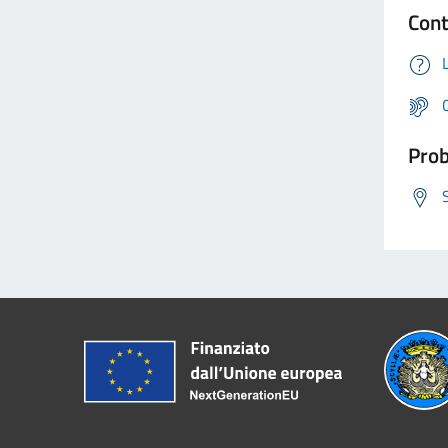
Cont
Prob