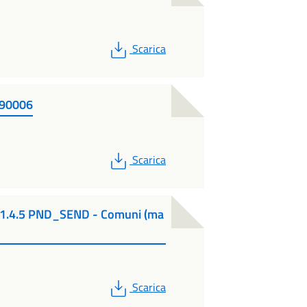
PDF
Scarica
90006
PDF
Scarica
o 1.4.5 PND_SEND - Comuni (ma
PDF
Scarica