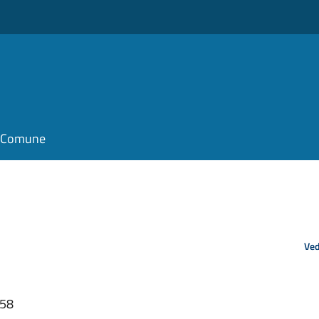
il Comune
Ved
:58