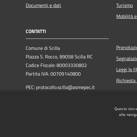
Documenti e dati
Turismo
Mobilità e
CONTATTI
Prenotaz
Comune di Scilla
Piazza S. Rocco, 89058 Scilla RC
Segnalazi
Codice Fiscale: 80003330802
Leggi le 
Partita IVA: 00709140800
Richiesta
PEC: protocollo.scilla@asmepec.it
Centralino Unico: 0965 754003
Questo sito 
Fax: 0965 754704
alla navig