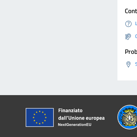
Cont
Prob