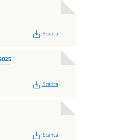
PDF
Scarica
 2025
PDF
Scarica
PDF
Scarica