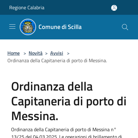
Salta al contenuto principale
Regione Calabria
Comune di Scilla
Home
>
Novità
>
Avvisi
>
Ordinanza della Capitaneria di porto di Messina.
Ordinanza della
Capitaneria di porto di
Messina.
Ordinanza della Capitaneria di porto di Messina n°
13/25 del 04.03.2025. Le operazioni di brillamento di