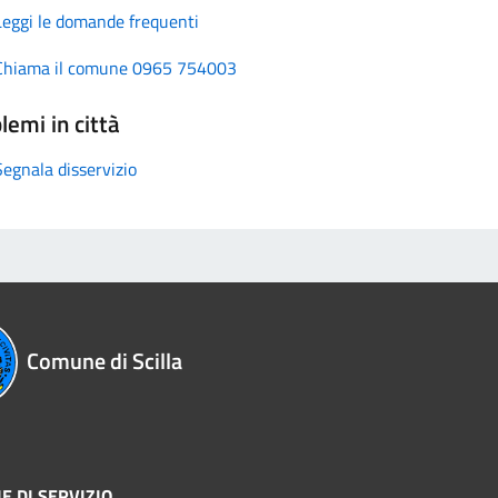
Leggi le domande frequenti
Chiama il comune 0965 754003
lemi in città
Segnala disservizio
Comune di Scilla
E DI SERVIZIO