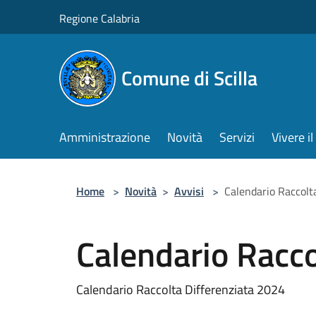
Salta al contenuto principale
Regione Calabria
Comune di Scilla
Amministrazione
Novità
Servizi
Vivere 
Home
>
Novità
>
Avvisi
>
Calendario Raccolt
Calendario Racco
Calendario Raccolta Differenziata 2024