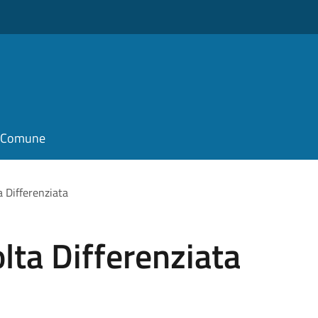
il Comune
a Differenziata
lta Differenziata