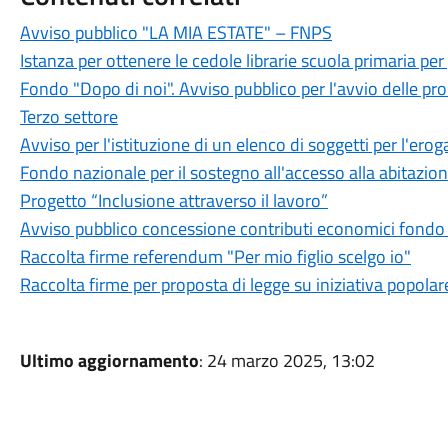
Avviso pubblico "LA MIA ESTATE" – FNPS
Istanza per ottenere le cedole librarie scuola primaria per g
Fondo "Dopo di noi". Avviso pubblico per l'avvio delle p
Terzo settore
Avviso per l'istituzione di un elenco di soggetti per l'erog
Fondo nazionale per il sostegno all'accesso alla abitazio
Progetto “Inclusione attraverso il lavoro”
Avviso pubblico concessione contributi economici fondo 
Raccolta firme referendum "Per mio figlio scelgo io"
Raccolta firme per proposta di legge su iniziativa popolar
Ultimo aggiornamento
: 24 marzo 2025, 13:02