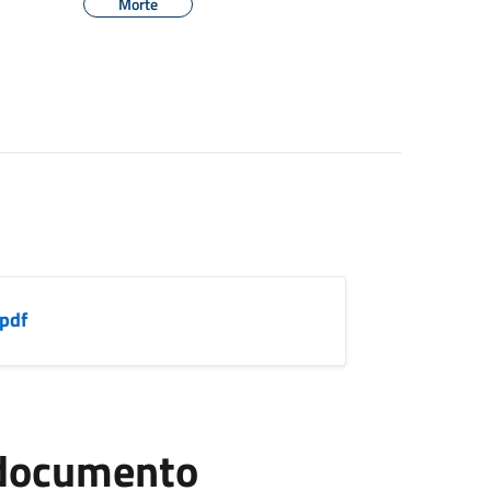
Morte
.pdf
l documento