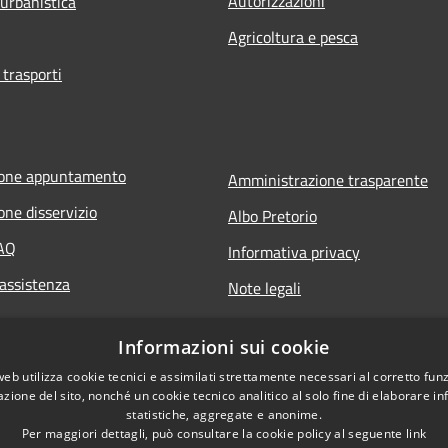
Autorizzazioni
 urbanistica
Agricoltura e pesca
 trasporti
ione appuntamento
Amministrazione trasparente
one disservizio
Albo Pretorio
FAQ
Informativa privacy
 assistenza
Note legali
Dichiarazione di accessibilità
Informazioni sui cookie
web utilizza cookie tecnici e assimilati strettamente necessari al corretto fu
azione del sito, nonché un cookie tecnico analitico al solo fine di elaborare i
statistiche, aggregate e anonime.
Per maggiori dettagli, può consultare la cookie policy al seguente
link