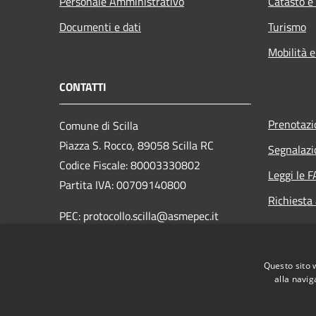
Personale Amministrativo
Catasto e
Documenti e dati
Turismo
Mobilità e
CONTATTI
Prenotaz
Comune di Scilla
Piazza S. Rocco, 89058 Scilla RC
Segnalazi
Codice Fiscale: 80003330802
Leggi le 
Partita IVA: 00709140800
Richiesta
PEC: protocollo.scilla@asmepec.it
Centralino Unico: 0965 754003
Questo sito 
Fax: 0965 754704
alla navig