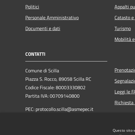
Politici
Appalti pu
Personale Amministrativo
Catasto e
Documenti e dati
Turismo
Mobilità e
CONTATTI
Prenotaz
Comune di Scilla
Piazza S. Rocco, 89058 Scilla RC
Segnalazi
Codice Fiscale: 80003330802
Leggi le 
Partita IVA: 00709140800
Richiesta
PEC: protocollo.scilla@asmepec.it
Centralino Unico: 0965 754003
Questo sito 