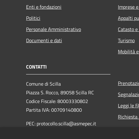
Enti e fondazioni
Imprese 
Politici
Appalti pu
Personale Amministrativo
Catasto e
Documenti e dati
Turismo
Mobilità e
CONTATTI
Prenotaz
Comune di Scilla
Piazza S. Rocco, 89058 Scilla RC
Segnalazi
Codice Fiscale: 80003330802
Leggi le 
Partita IVA: 00709140800
Richiesta
PEC: protocollo.scilla@asmepec.it
Centralino Unico: 0965 754003