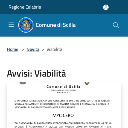
Salta al contenuto principale
Regione Calabria
Comune di Scilla
Home
>
Novità
>
Viabilità
Avvisi: Viabilità