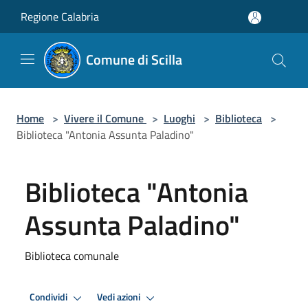
Salta al contenuto principale
Regione Calabria
Comune di Scilla
Home
>
Vivere il Comune
>
Luoghi
>
Biblioteca
>
Biblioteca "Antonia Assunta Paladino"
Biblioteca "Antonia
Assunta Paladino"
Biblioteca comunale
Condividi
Vedi azioni