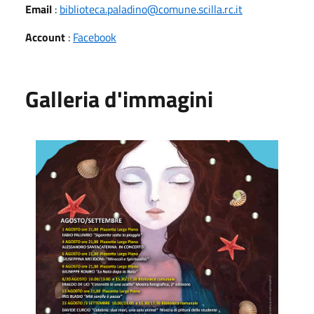
Email
:
biblioteca.paladino@comune.scilla.rc.it
Account
:
Facebook
Galleria d'immagini
Mentelocale 2023 - Luglio