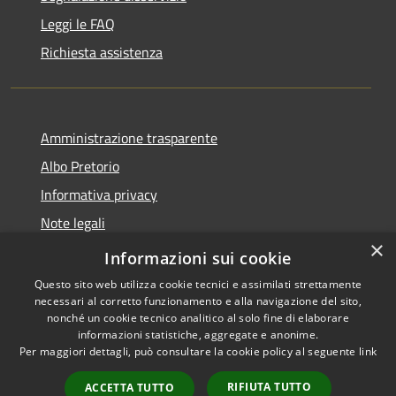
Leggi le FAQ
Richiesta assistenza
Amministrazione trasparente
Albo Pretorio
Informativa privacy
Note legali
×
Dichiarazione di accessibilità
Informazioni sui cookie
Questo sito web utilizza cookie tecnici e assimilati strettamente
necessari al corretto funzionamento e alla navigazione del sito,
nonché un cookie tecnico analitico al solo fine di elaborare
informazioni statistiche, aggregate e anonime.
RSS
Copyright © 2026 • Comune di
Per maggiori dettagli, può consultare la cookie policy al seguente
link
Accessibilità
Scilla • Powered by
Privacy
Municipium
Accesso
•
RIFIUTA TUTTO
ACCETTA TUTTO