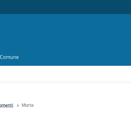
il Comune
omenti
>
Morte