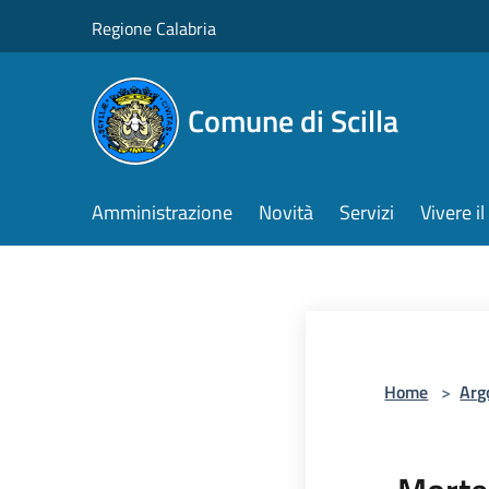
Salta al contenuto principale
Regione Calabria
Comune di Scilla
Amministrazione
Novità
Servizi
Vivere 
Home
>
Arg