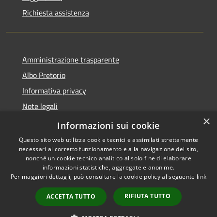
Richiesta assistenza
Amministrazione trasparente
Albo Pretorio
Informativa privacy
Note legali
×
Dichiarazione di accessibilità
Informazioni sui cookie
Questo sito web utilizza cookie tecnici e assimilati strettamente
necessari al corretto funzionamento e alla navigazione del sito,
nonché un cookie tecnico analitico al solo fine di elaborare
informazioni statistiche, aggregate e anonime.
RSS
Copyright © 2026 • Comune di
Per maggiori dettagli, può consultare la cookie policy al seguente
link
Accessibilità
Scilla • Powered by
Privacy
Municipium
Accesso
•
RIFIUTA TUTTO
ACCETTA TUTTO
Cookie
redazione
Mappa del sito